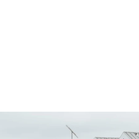
uses
POBYTY
LOKALITA
GALERIA
Contact
cia prístupových komu
mpus Park Rozhano