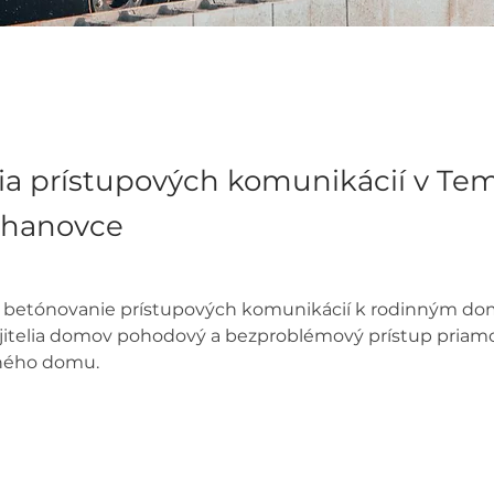
cia prístupových komunikácií v T
zhanovce
 betónovanie prístupových komunikácií k rodinným do
itelia domov pohodový a bezproblémový prístup priamo
ného domu.