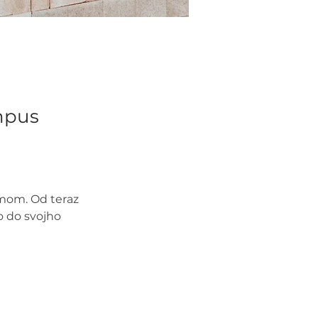
empus
mom. Od teraz 
 do svojho 