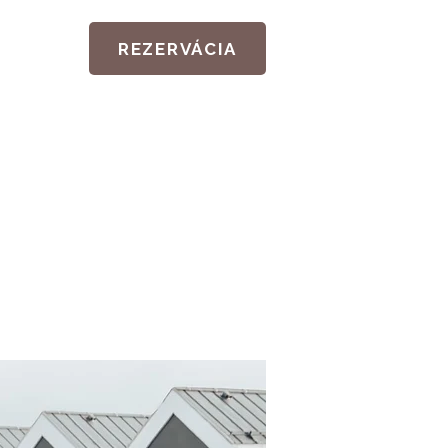
REZERVÁCIA
nikácií v
vce