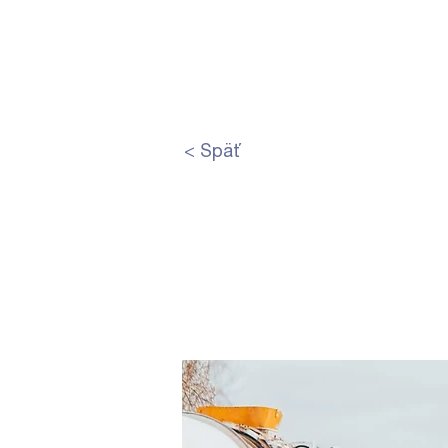
Home
Ho
< Späť
Finalizá
Te