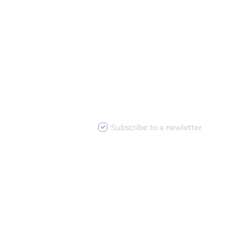
© 2023 Tempus Media -
zations
Visualizations published on the
ative..
site are illustrative..
© 2023 Tempus Media -
Visualizations published on the
site are illustrative..
Subscribe to a newletter
US
HOTEL TEMPUS
VILAPARK
SPILL
HO