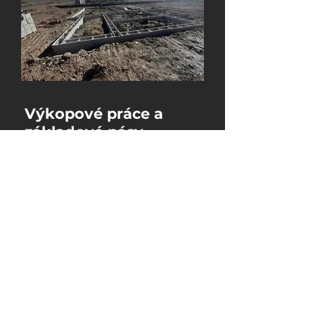
Výkopové práce a
základové pásy
21 Oct 2022
Výkopové práce a základové
pásy prvých troch domov A1, A2,
A3
Čítať viac