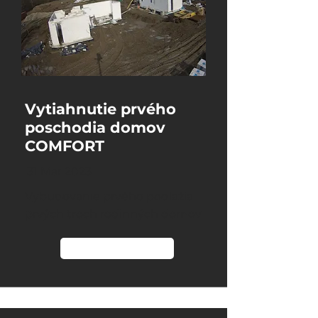
Vytiahnutie prvého
poschodia domov
COMFORT
31 Mar 2023
Vybudovanie prvého podlažia
prvých troch rodinných domov
Čítať viac