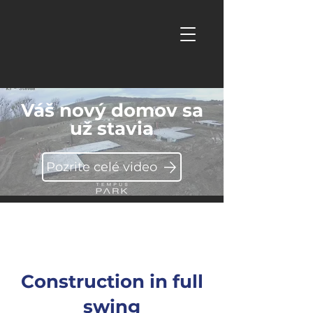
Váš nový domov sa
už stavia
Pozrite celé video
Construction in full
swing