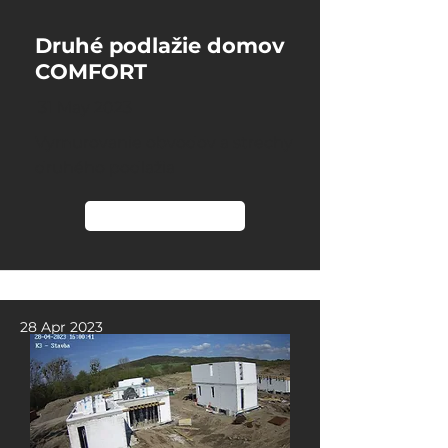
Druhé podlažie domov
COMFORT
31 May 2023
Vymurovanie obvodov a strechy
druhého podlažia
Čítať viac
28 Apr 2023