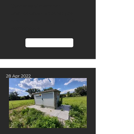
Osadenie stavebných
unimobuniek a toaliet pre
obytný súbor Tempus Park
Rozhanovce
Čítať viac
28 Apr 2022