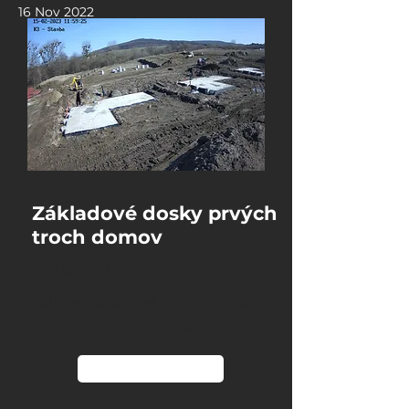
16 Nov 2022
Základové dosky prvých
troch domov
16 Nov 2022
Zaliate základové dosky prvých
troch domov A1, A2, A3
Čítať viac