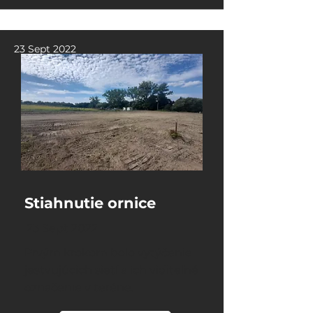
23 Sept 2022
Stiahnutie ornice
23 Sept 2022
Prvým krokom bolo vytýčenie
jestvujúcich sietí a ich viditeľné
označenie v teréne.