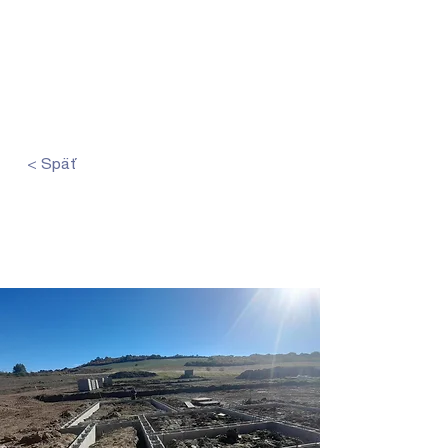
< Späť
Výkopové práce a
základové pásy