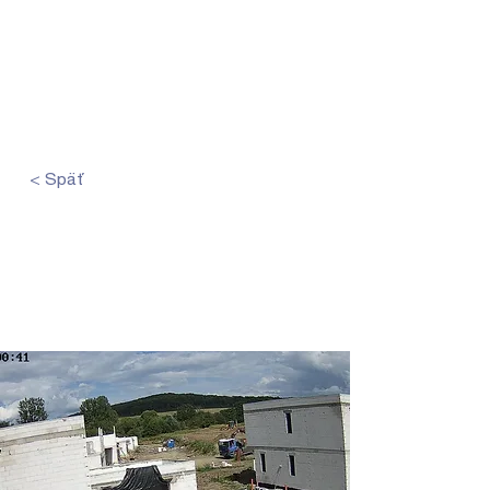
< Späť
Druhé podlažie
dvojdomov FAMILY a
FAMILY+