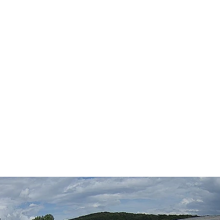
BYTY
LOKALITA
GALERIA
KONTAKT
odlažie dvojdomov F
FAMILY+