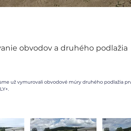
anie obvodov a druhého podlažia
 sme už vymurovali obvodové múry druhého podlažia p
LY+. 