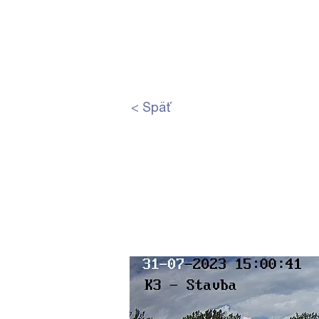
DOMOV
PO
< Späť
Druhé p