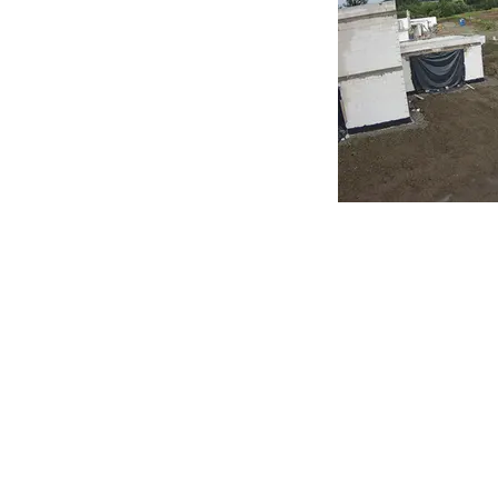
Penzión Majer TRAKANY
Gorondská 344, 076 42 Mal