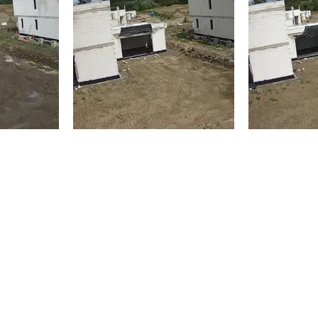
recepcia@majertrakany.sk
é Trakany
manager@majertrakany.sk