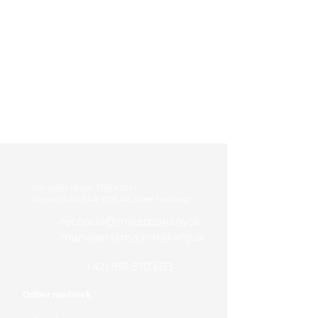
Penzión Majer TRAKANY
Gorondská 344, 076 42 Malé Trakany
recepcia@majertrakany.sk
manager@majertrakany.sk
+421 918 570 683
Odber noviniek